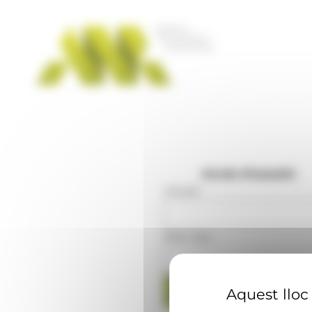
Panell de gestió de galetes
Accés d'usuaris
Usuari
:
Mot clau
:
Aquest lloc 