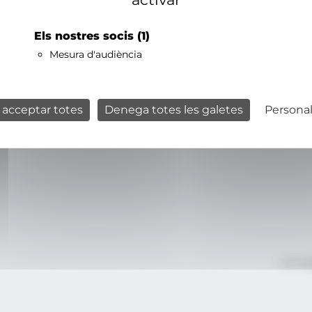
Els nostres socis
(1)
Mesura d'audiència
 acceptar totes
Denega totes les galetes
Personal
Avís le