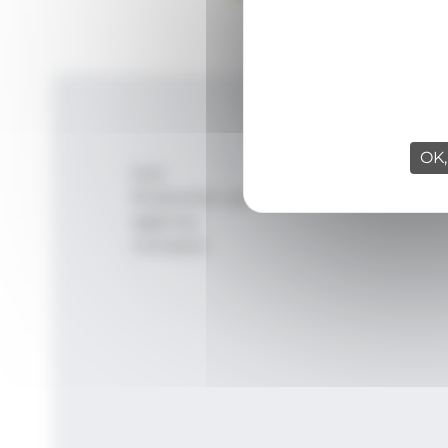
OK,
Inici
Productes i serveis
Agència
Contacte