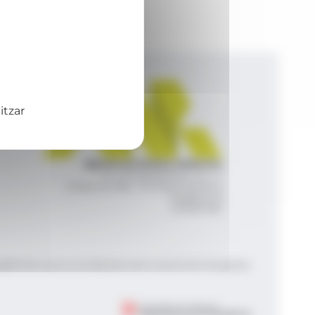
itzar
Agència de Notícies Andorrana
Av. Príncep Benlloch, 43, -1, 1
Andorra la Vella - Principat d’Andorra
info@ana.ad
+376 821 600
|
|
gal
Política de privacitat
Gestió del consentiment de galetes