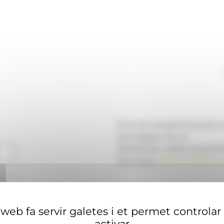
Si no té compte d'usuari 
aconseguir-ne un.
També pot visitar el portal
financera
ANAECONOMIA.
web fa servir galetes i et permet controlar
activar