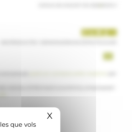
DIJOUS 06 D'AGOST DE 2026
|
09:29 H
INICI
PRODUCTES I SERVEIS
AGÈNCIA
CONTACTE
USUARI
a www.ana.ad,
posi's en contacte amb nosaltres
per
 de notícies d'informació econòmica, empresarial i
AD
X
Amaga el banner 
 les que vols