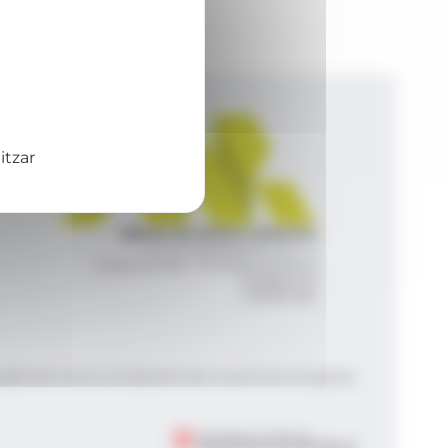
itzar
Agència de Notícies Andorrana
Av. Príncep Benlloch, 43, -1, 1
Andorra la Vella - Principat d’Andorra
info@ana.ad
+376 821 600
|
|
gal
Política de privacitat
Gestió del consentiment de galetes