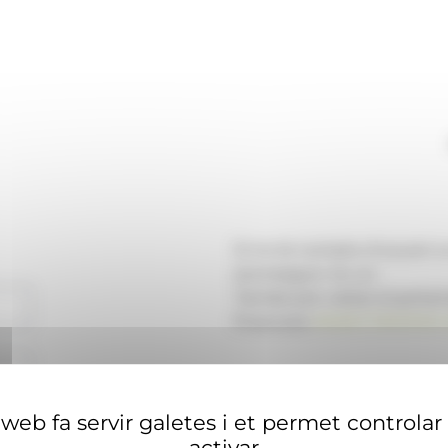
Si no té compte d'usuari 
aconseguir-ne un.
També pot visitar el portal
financera
ANAECONOMIA.
web fa servir galetes i et permet controlar
activar