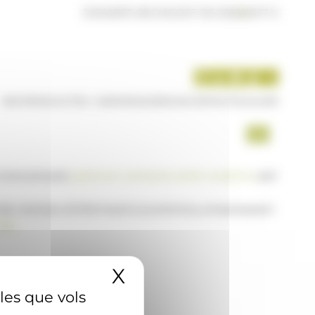
DISSABTE 08 D'AGOST DE 2026
|
00:17 H
INICI
PRODUCTES I SERVEIS
AGÈNCIA
CONTACTE
USUARI
a www.ana.ad,
posi's en contacte amb nosaltres
per
 de notícies d'informació econòmica, empresarial i
AD
X
Amaga el banner 
 les que vols