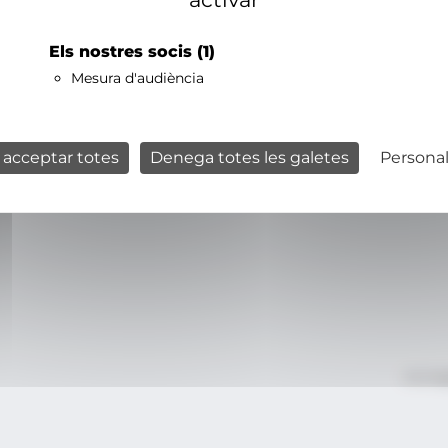
Els nostres socis
(1)
Mesura d'audiència
 acceptar totes
Denega totes les galetes
Personal
Avís le