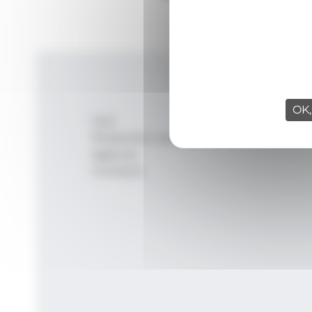
OK,
Inici
Productes i serveis
Agència
Contacte