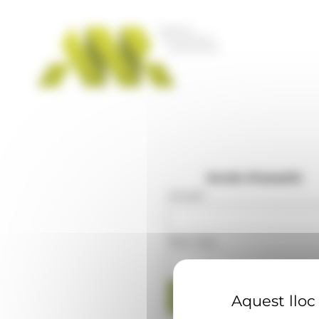
Panell de gestió de galetes
Accés d'usuaris
Usuari
:
Mot clau
:
Aquest lloc 