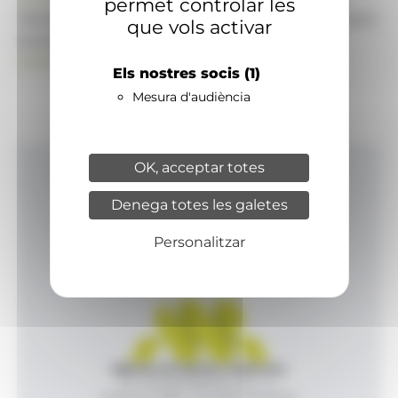
permet controlar les
També pot visitar el portal de notícies d'informació
que vols activar
econòmica, empresarial i financera
ANAECONOMIA.AD
Els nostres socis
(1)
Mesura d'audiència
OK, acceptar totes
Inici
Denega totes les galetes
Productes i serveis
Agència
Personalitzar
Contacte
Agència de Notícies Andorrana
Av. Príncep Benlloch, 43, -1, 1
Andorra la Vella - Principat d’Andorra