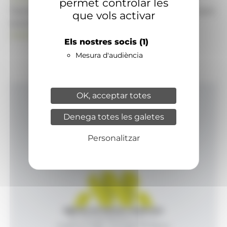
permet controlar les
També pot visitar el portal de notícies d'informació
que vols activar
econòmica, empresarial i financera
ANAECONOMIA.AD
Els nostres socis
(1)
Mesura d'audiència
OK, acceptar totes
Inici
Denega totes les galetes
Productes i serveis
Agència
Personalitzar
Contacte
Agència de Notícies Andorrana
Av. Príncep Benlloch, 43, -1, 1
Andorra la Vella - Principat d’Andorra