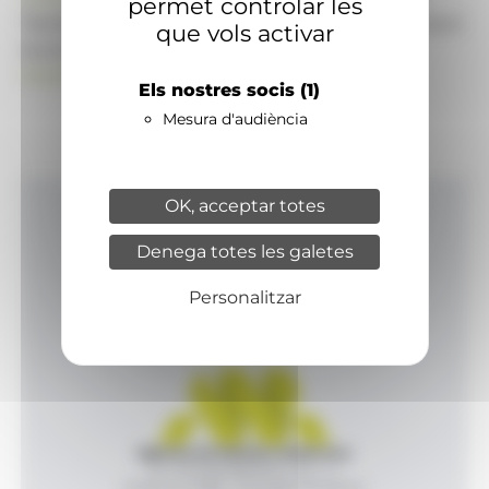
permet controlar les
També pot visitar el portal de notícies d'informació
que vols activar
econòmica, empresarial i financera
ANAECONOMIA.AD
Els nostres socis
(1)
Mesura d'audiència
OK, acceptar totes
Inici
Denega totes les galetes
Productes i serveis
Agència
Personalitzar
Contacte
Agència de Notícies Andorrana
Av. Príncep Benlloch, 43, -1, 1
Andorra la Vella - Principat d’Andorra