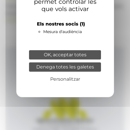
permet controlar les
També pot visitar el portal de notícies d'informació
que vols activar
econòmica, empresarial i financera
ANAECONOMIA.AD
Els nostres socis
(1)
Mesura d'audiència
OK, acceptar totes
Inici
Denega totes les galetes
Productes i serveis
Agència
Personalitzar
Contacte
Agència de Notícies Andorrana
Av. Príncep Benlloch, 43, -1, 1
Andorra la Vella - Principat d’Andorra