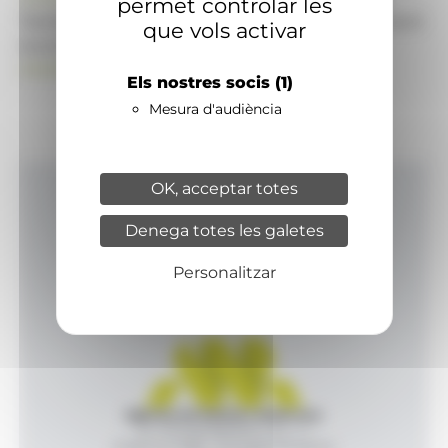
permet controlar les
També pot visitar el portal de notícies d'informació
que vols activar
econòmica, empresarial i financera
ANAECONOMIA.AD
Els nostres socis
(1)
Mesura d'audiència
OK, acceptar totes
Inici
Denega totes les galetes
Productes i serveis
Agència
Personalitzar
Contacte
Agència de Notícies Andorrana
Av. Príncep Benlloch, 43, -1, 1
Andorra la Vella - Principat d’Andorra