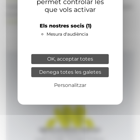
permet controlar les
També pot visitar el portal de notícies d'informació
que vols activar
econòmica, empresarial i financera
ANAECONOMIA.AD
Els nostres socis
(1)
Mesura d'audiència
OK, acceptar totes
Inici
Denega totes les galetes
Productes i serveis
Agència
Personalitzar
Contacte
Agència de Notícies Andorrana
Av. Príncep Benlloch, 43, -1, 1
Andorra la Vella - Principat d’Andorra