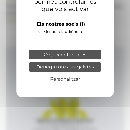
permet controlar les
També pot visitar el portal de notícies d'informació
que vols activar
econòmica, empresarial i financera
ANAECONOMIA.AD
Els nostres socis
(1)
Mesura d'audiència
OK, acceptar totes
Inici
Denega totes les galetes
Productes i serveis
Agència
Personalitzar
Contacte
Agència de Notícies Andorrana
Av. Príncep Benlloch, 43, -1, 1
Andorra la Vella - Principat d’Andorra