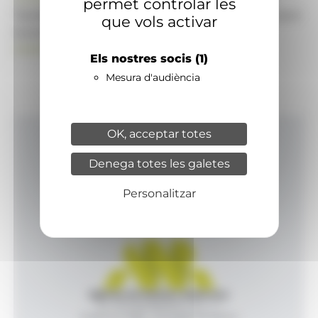
permet controlar les
També pot visitar el portal de notícies d'informació
que vols activar
econòmica, empresarial i financera
ANAECONOMIA.AD
Els nostres socis
(1)
Mesura d'audiència
OK, acceptar totes
Inici
Denega totes les galetes
Productes i serveis
Agència
Personalitzar
Contacte
Agència de Notícies Andorrana
Av. Príncep Benlloch, 43, -1, 1
Andorra la Vella - Principat d’Andorra