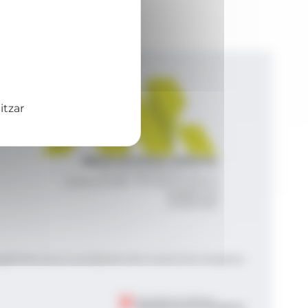
itzar
Agència de Notícies Andorrana
Av. Príncep Benlloch, 43, -1, 1
Andorra la Vella - Principat d’Andorra
info@ana.ad
+376 821 600
|
|
gal
Política de privacitat
Gestió del consentiment de galetes