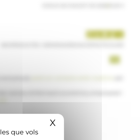
DIJOUS 06 D'AGOST DE 2026
|
13:49 H
INICI
PRODUCTES I SERVEIS
AGÈNCIA
CONTACTE
USUARI
a www.ana.ad,
posi's en contacte amb nosaltres
per
 de notícies d'informació econòmica, empresarial i
AD
X
Amaga el banner 
 les que vols