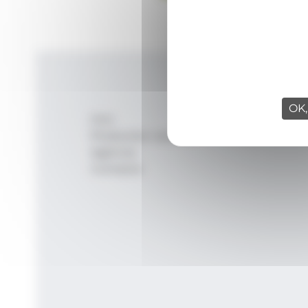
OK,
Inici
Productes i serveis
Agència
Contacte