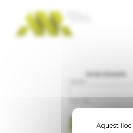
Panell de gestió de galetes
Accés d'usuaris
Usuari
:
Mot clau
:
Aquest lloc 