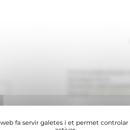
Si no té compte d'usuari 
aconseguir-ne un.
També pot visitar el portal
financera
ANAECONOMIA.
web fa servir galetes i et permet controlar
activar