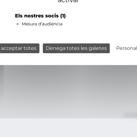
Els nostres socis
(1)
Mesura d'audiència
 acceptar totes
Denega totes les galetes
Personal
Avís le