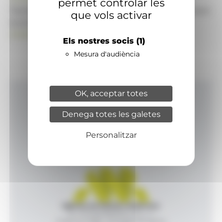
permet controlar les
També pot visitar el portal de notícies d'informació
que vols activar
econòmica, empresarial i financera
ANAECONOMIA.AD
Els nostres socis
(1)
Mesura d'audiència
OK, acceptar totes
Inici
Denega totes les galetes
Productes i serveis
Agència
Personalitzar
Contacte
Agència de Notícies Andorrana
Av. Príncep Benlloch, 43, -1, 1
Andorra la Vella - Principat d’Andorra