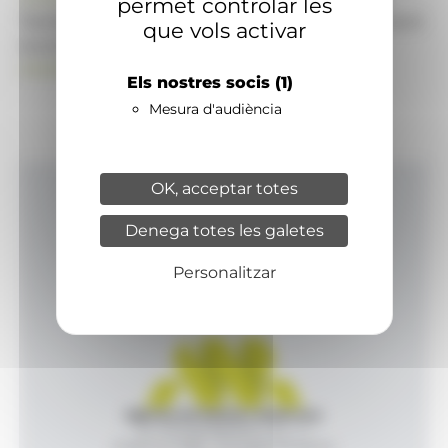
permet controlar les
També pot visitar el portal de notícies d'informació
que vols activar
econòmica, empresarial i financera
ANAECONOMIA.AD
Els nostres socis
(1)
Mesura d'audiència
OK, acceptar totes
Inici
Denega totes les galetes
Productes i serveis
Agència
Personalitzar
Contacte
Agència de Notícies Andorrana
Av. Príncep Benlloch, 43, -1, 1
Andorra la Vella - Principat d’Andorra