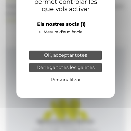
permet controlar les
També pot visitar el portal de notícies d'informació
que vols activar
econòmica, empresarial i financera
ANAECONOMIA.AD
Els nostres socis
(1)
Mesura d'audiència
OK, acceptar totes
Inici
Denega totes les galetes
Productes i serveis
Agència
Personalitzar
Contacte
Agència de Notícies Andorrana
Av. Príncep Benlloch, 43, -1, 1
Andorra la Vella - Principat d’Andorra