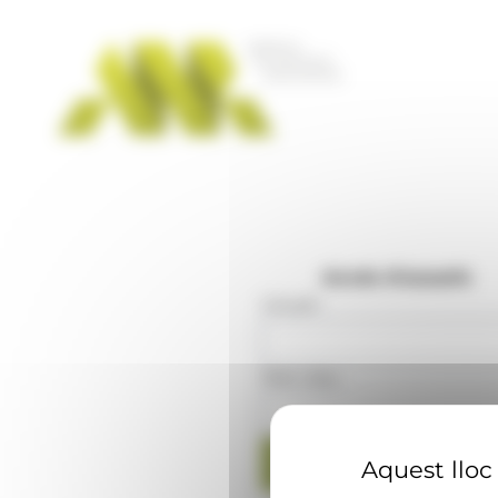
Panell de gestió de galetes
Accés d'usuaris
Usuari
:
Mot clau
:
Aquest lloc 