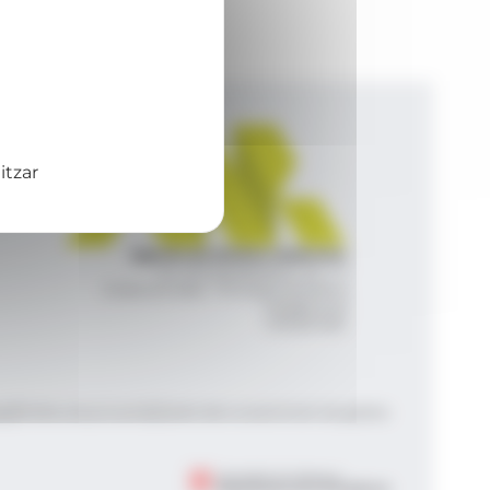
itzar
Agència de Notícies Andorrana
Av. Príncep Benlloch, 43, -1, 1
Andorra la Vella - Principat d’Andorra
info@ana.ad
+376 821 600
|
|
gal
Política de privacitat
Gestió del consentiment de galetes