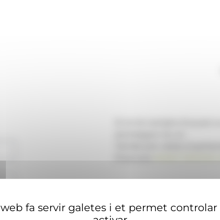
Si no té compte d'usuari 
aconseguir-ne un.
També pot visitar el portal
financera
ANAECONOMIA.
web fa servir galetes i et permet controlar
activar