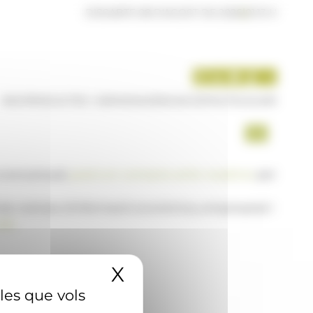
DISSABTE 08 D'AGOST DE 2026
|
01:13 H
INICI
PRODUCTES I SERVEIS
AGÈNCIA
CONTACTE
USUARI
a www.ana.ad,
posi's en contacte amb nosaltres
per
 de notícies d'informació econòmica, empresarial i
AD
X
Amaga el banner 
 les que vols