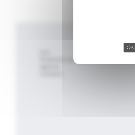
OK,
Inici
Productes i serveis
Agència
Contacte