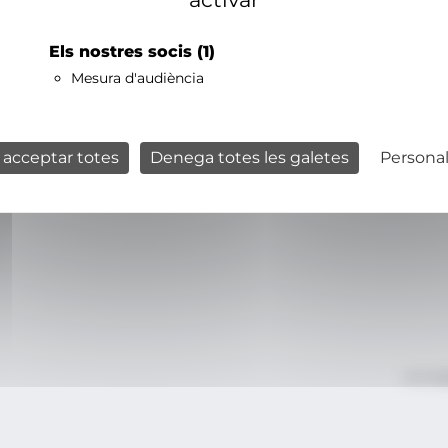
Els nostres socis
(1)
Mesura d'audiència
 acceptar totes
Denega totes les galetes
Personal
Avís le