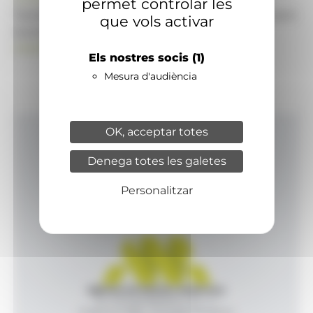
permet controlar les
També pot visitar el portal de notícies d'informació
que vols activar
econòmica, empresarial i financera
ANAECONOMIA.AD
Els nostres socis
(1)
Mesura d'audiència
OK, acceptar totes
Inici
Denega totes les galetes
Productes i serveis
Agència
Personalitzar
Contacte
Agència de Notícies Andorrana
Av. Príncep Benlloch, 43, -1, 1
Andorra la Vella - Principat d’Andorra