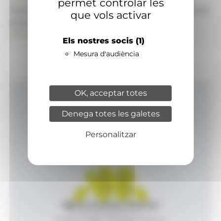
permet controlar les
També pot visitar el portal de notícies d'informació
que vols activar
econòmica, empresarial i financera
ANAECONOMIA.AD
Els nostres socis
(1)
Mesura d'audiència
OK, acceptar totes
Inici
Denega totes les galetes
Productes i serveis
Agència
Personalitzar
Contacte
Agència de Notícies Andorrana
Av. Príncep Benlloch, 43, -1, 1
Andorra la Vella - Principat d’Andorra