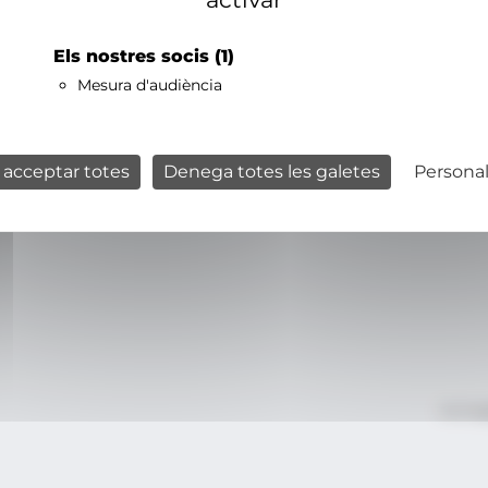
Els nostres socis
(1)
Mesura d'audiència
 acceptar totes
Denega totes les galetes
Personal
Avís le