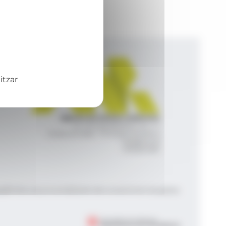
itzar
Agència de Notícies Andorrana
Av. Príncep Benlloch, 43, -1, 1
Andorra la Vella - Principat d’Andorra
info@ana.ad
+376 821 600
|
|
gal
Política de privacitat
Gestió del consentiment de galetes