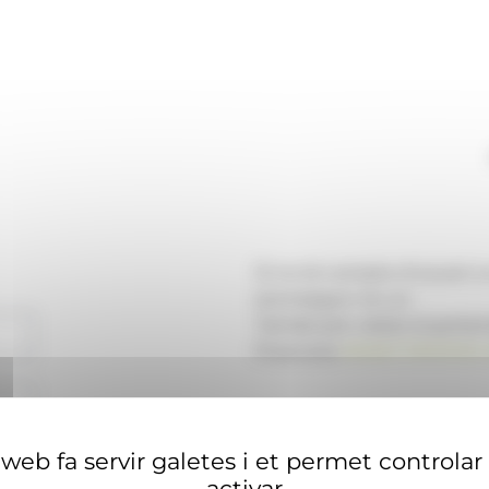
Si no té compte d'usuari 
aconseguir-ne un.
També pot visitar el portal
financera
ANAECONOMIA.
web fa servir galetes i et permet controlar
activar