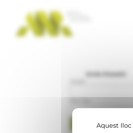
Panell de gestió de galetes
Accés d'usuaris
Usuari
:
Mot clau
:
Aquest lloc 