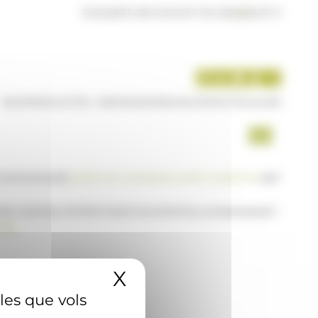
DISSABTE 08 D'AGOST DE 2026
|
06:37 H
INICI
PRODUCTES I SERVEIS
AGÈNCIA
CONTACTE
USUARI
a www.ana.ad,
posi's en contacte amb nosaltres
per
 de notícies d'informació econòmica, empresarial i
AD
X
Amaga el banner 
 les que vols