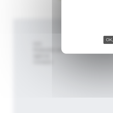
OK,
Inici
Productes i serveis
Agència
Contacte