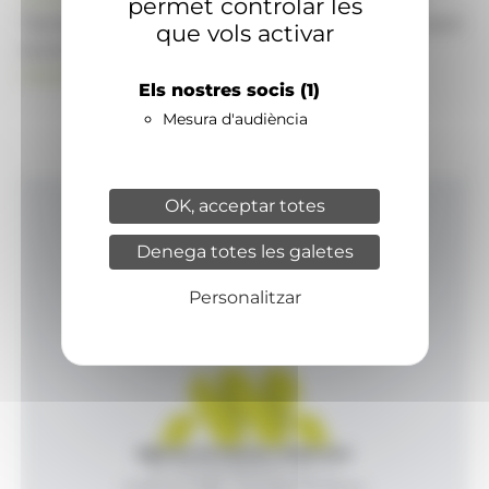
permet controlar les
També pot visitar el portal de notícies d'informació
que vols activar
econòmica, empresarial i financera
ANAECONOMIA.AD
Els nostres socis
(1)
Mesura d'audiència
OK, acceptar totes
Inici
Denega totes les galetes
Productes i serveis
Agència
Personalitzar
Contacte
Agència de Notícies Andorrana
Av. Príncep Benlloch, 43, -1, 1
Andorra la Vella - Principat d’Andorra