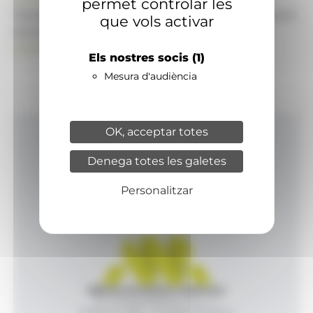
permet controlar les
També pot visitar el portal de notícies d'informació
que vols activar
econòmica, empresarial i financera
ANAECONOMIA.AD
Els nostres socis
(1)
Mesura d'audiència
OK, acceptar totes
Inici
Denega totes les galetes
Productes i serveis
Agència
Personalitzar
Contacte
Agència de Notícies Andorrana
Av. Príncep Benlloch, 43, -1, 1
Andorra la Vella - Principat d’Andorra