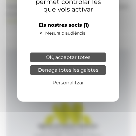
permet controlar les
També pot visitar el portal de notícies d'informació
que vols activar
econòmica, empresarial i financera
ANAECONOMIA.AD
Els nostres socis
(1)
Mesura d'audiència
OK, acceptar totes
Inici
Denega totes les galetes
Productes i serveis
Agència
Personalitzar
Contacte
Agència de Notícies Andorrana
Av. Príncep Benlloch, 43, -1, 1
Andorra la Vella - Principat d’Andorra