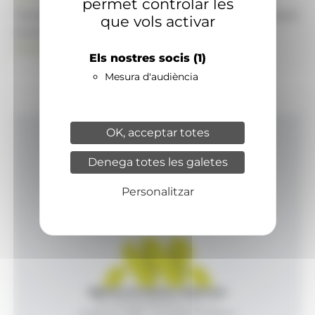
permet controlar les
També pot visitar el portal de notícies d'informació
que vols activar
econòmica, empresarial i financera
ANAECONOMIA.AD
Els nostres socis
(1)
Mesura d'audiència
OK, acceptar totes
Inici
Denega totes les galetes
Productes i serveis
Agència
Personalitzar
Contacte
Agència de Notícies Andorrana
Av. Príncep Benlloch, 43, -1, 1
Andorra la Vella - Principat d’Andorra