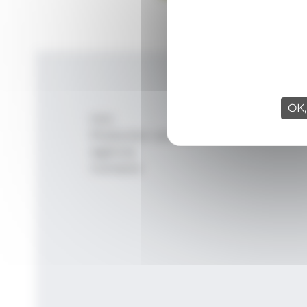
OK,
Inici
Productes i serveis
Agència
Contacte