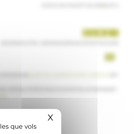
DIJOUS 06 D'AGOST DE 2026
|
14:31 H
INICI
PRODUCTES I SERVEIS
AGÈNCIA
CONTACTE
USUARI
a www.ana.ad,
posi's en contacte amb nosaltres
per
 de notícies d'informació econòmica, empresarial i
AD
X
Amaga el banner 
 les que vols