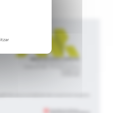
itzar
Agència de Notícies Andorrana
Av. Príncep Benlloch, 43, -1, 1
Andorra la Vella - Principat d’Andorra
info@ana.ad
+376 821 600
|
|
gal
Política de privacitat
Gestió del consentiment de galetes