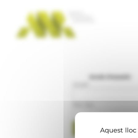
Panell de gestió de galetes
Accés d'usuaris
Usuari
:
Mot clau
:
Aquest lloc 