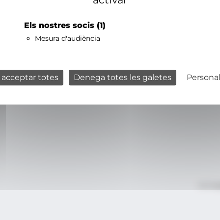
Els nostres socis
(1)
Mesura d'audiència
 acceptar totes
Denega totes les galetes
Personal
Avís le