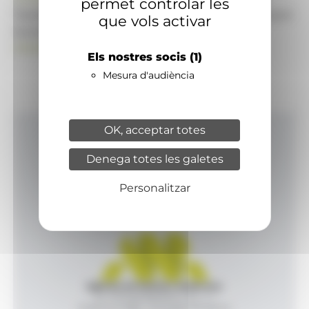
permet controlar les
També pot visitar el portal de notícies d'informació
que vols activar
econòmica, empresarial i financera
ANAECONOMIA.AD
Els nostres socis
(1)
Mesura d'audiència
OK, acceptar totes
Inici
Denega totes les galetes
Productes i serveis
Agència
Personalitzar
Contacte
Agència de Notícies Andorrana
Av. Príncep Benlloch, 43, -1, 1
Andorra la Vella - Principat d’Andorra