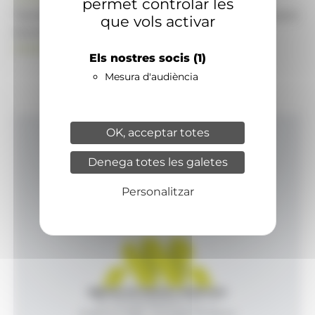
permet controlar les
També pot visitar el portal de notícies d'informació
que vols activar
econòmica, empresarial i financera
ANAECONOMIA.AD
Els nostres socis
(1)
Mesura d'audiència
OK, acceptar totes
Inici
Denega totes les galetes
Productes i serveis
Agència
Personalitzar
Contacte
Agència de Notícies Andorrana
Av. Príncep Benlloch, 43, -1, 1
Andorra la Vella - Principat d’Andorra