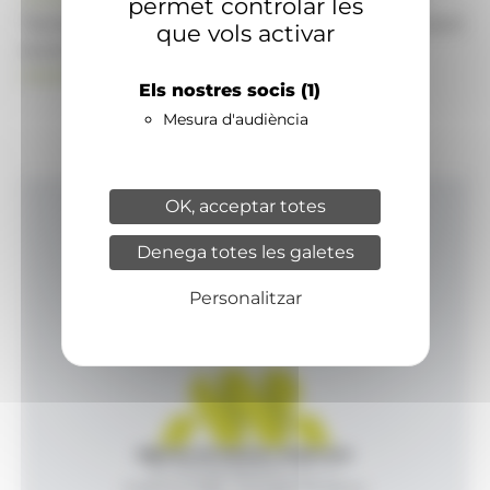
permet controlar les
També pot visitar el portal de notícies d'informació
que vols activar
econòmica, empresarial i financera
ANAECONOMIA.AD
Els nostres socis
(1)
Mesura d'audiència
OK, acceptar totes
Inici
Denega totes les galetes
Productes i serveis
Agència
Personalitzar
Contacte
Agència de Notícies Andorrana
Av. Príncep Benlloch, 43, -1, 1
Andorra la Vella - Principat d’Andorra