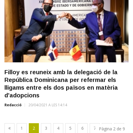
Filloy es reuneix amb la delegació de la
República Dominicana per refermar els
lligams entre els dos països en matèria
d’adopcions
Redacció
20/04/2021 A LES 14:14
1
2
3
4
5
6
7
8
9
Pàgina 2 de 9