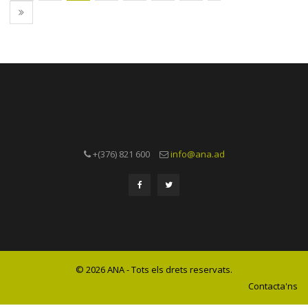
+(376) 821 600
info@ana.ad
© 2026 ANA - Tots els drets reservats.
Contacta'ns