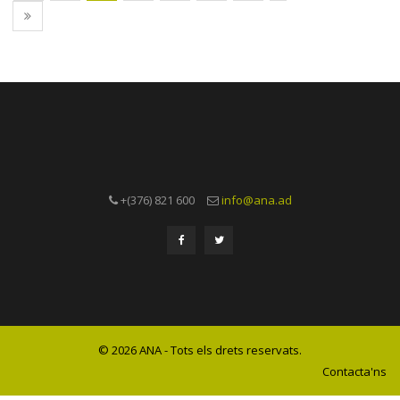
+(376) 821 600
info@ana.ad
© 2026 ANA - Tots els drets reservats.
Contacta'ns