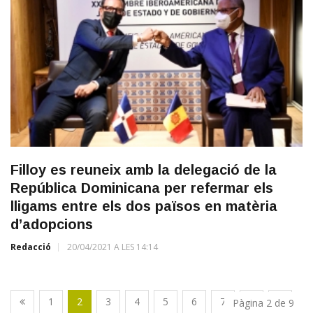
Filloy es reuneix amb la delegació de la
República Dominicana per refermar els
lligams entre els dos països en matèria
d’adopcions
Redacció
20/04/2021 A LES 14:14
1
2
3
4
5
6
7
8
9
Pàgina 2 de 9