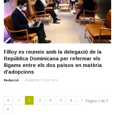
Filloy es reuneix amb la delegació de la
República Dominicana per refermar els
lligams entre els dos països en matèria
d’adopcions
Redacció
20/04/2021 A LES 14:14
1
2
3
4
5
6
7
8
9
Pàgina 2 de 9