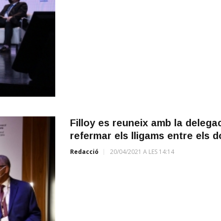
Filloy es reuneix amb la delegac
refermar els lligams entre els d
Redacció
20/04/2021 A LES 14:14