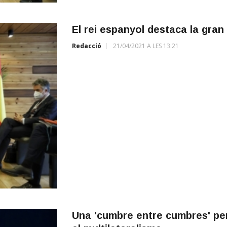
El rei espanyol destaca la gran pa
Redacció
21/04/2021 A LES 13:21
Una 'cumbre entre cumbres' per 