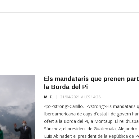
Els mandataris que prenen part
la Borda del Pi
M. F.
21/04/2021 A LES 14:28
<p><strong>Canillo.- </strong>Els mandataris q
Iberoamericana de caps d'estat i de govern han
ofert a la Borda del Pi, a Montaup. El rei d'Esp
Sánchez; el president de Guatemala, Alejandro 
Luís Abinader; el president de la República de 