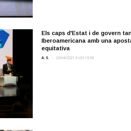
Els caps d'Estat i de govern t
Iberoamericana amb una apost
equitativa
A. S.
20/04/2021 A LES 19:38