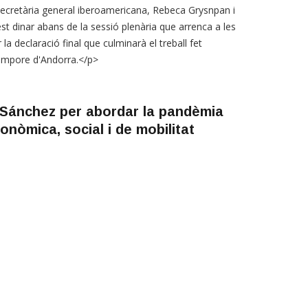
secretària general iberoamericana, Rebeca Grysnpan i
st dinar abans de la sessió plenària que arrenca a les
la declaració final que culminarà el treball fet
tempore d'Andorra.</p>
i Sánchez per abordar la pandèmia
onòmica, social i de mobilitat