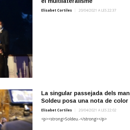
el multilateralisme
Elisabet Cortiles
20/04/2021 A LES 22:37
La singular passejada dels mand
Soldeu posa una nota de color 
Elisabet Cortiles
20/04/2021 A LES 22:02
<p><strong>Soldeu.-</strong></p>