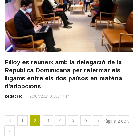
Filloy es reuneix amb la delegació de la
República Dominicana per refermar els
lligams entre els dos països en matèria
d’adopcions
Redacció
20/04/2021 A LES 14:14
1
2
3
4
5
6
7
8
9
Pàgina 2 de 9